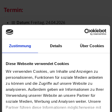
Termin:
📅
Datum:
Freitag, 24.04.2026
⏰
Beginn:
19:00 Uhr
Zustimmung
Details
Über Cookies
📍
Ort:
Mehrgenerationenhaus , Josef-Schmitt-
Straße 26a, 97922 Lauda-Königshofen
Diese Webseite verwendet Cookies
Eintritt frei – Spenden willkommen 💌
Wir verwenden Cookies, um Inhalte und Anzeigen zu
personalisieren, Funktionen für soziale Medien anbieten
Anmeldung unter:
zu können und die Zugriffe auf unsere Website zu
analysieren. Außerdem geben wir Informationen zu Ihrer
Heike Scheel, Tel. 09343 501-5952 (Leiterin
Verwendung unserer Website an unsere Partner für
Familienzentrum Lauda-Königshofen)
soziale Medien, Werbung und Analysen weiter. Unsere
Partner führen diese Informationen möglicherweise mit
Melanie Dressler, Tel. 0170 9901737 (zertifizierter Coach