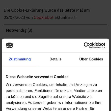
Die Cookie-Erklärung wurde das letzte Mal am
05/07/2023 von
Cookiebot
aktualisiert:
Notwendig (3)
Notwendige Cookies helfen dabei, eine Webseite
nutzbar zu machen, indem sie Grundfunktionen wie
Seitennavigation und Zugriff auf sichere Bereiche der
Zustimmung
Details
Über Cookies
Webseite ermöglichen. Die Webseite kann ohne diese
Cookies nicht richtig funktionieren.
Diese Webseite verwendet Cookies
Maximale
Wir verwenden Cookies, um Inhalte und Anzeigen zu
Name
Anbieter
Zweck
Speicherda
personalisieren, Funktionen für soziale Medien anbieten
zu können und die Zugriffe auf unsere Website zu
CookieCo
Cookiebot
Speichert den
1 Jahr
analysieren. Außerdem geben wir Informationen zu Ihrer
nsent
Zustimmungsstatus
Verwendung unserer Website an unsere Partner für